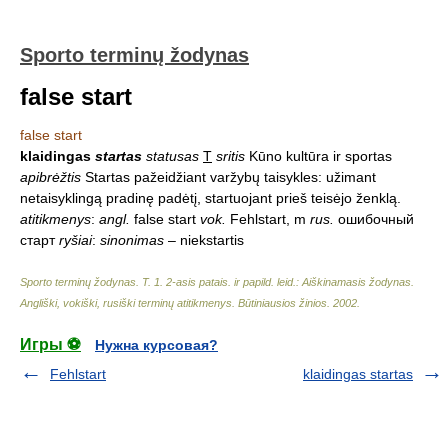
Sporto terminų žodynas
false start
false start
klaidingas
startas
statusas
T
sritis
Kūno kultūra ir sportas
apibrėžtis
Startas pažeidžiant varžybų taisykles: užimant
netaisyklingą pradinę padėtį, startuojant prieš teisėjo ženklą.
atitikmenys
:
angl.
false start
vok.
Fehlstart, m
rus.
ошибочный
старт
ryšiai
:
sinonimas
– niekstartis
Sporto terminų žodynas. T. 1. 2-asis patais. ir papild. leid.: Aiškinamasis žodynas.
Angliški, vokiški, rusiški terminų atitikmenys. Būtiniausios žinios
.
2002
.
Игры ⚽
Нужна курсовая?
Fehlstart
klaidingas startas